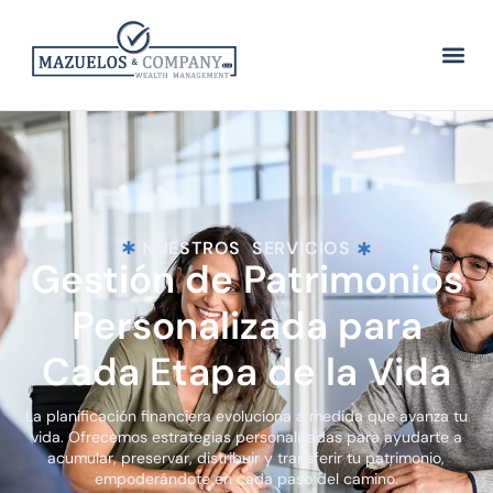
NUESTROS
SERVICIOS
Gestión de Patrimonios
Personalizada para
Cada Etapa de la Vida
La planificación financiera evoluciona a medida que avanza tu
vida. Ofrecemos estrategias personalizadas para ayudarte a
acumular, preservar, distribuir y transferir tu patrimonio,
empoderándote en cada paso del camino.