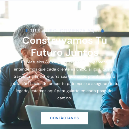
TU FUTURO
COMIENZA AQUÍ
Construyamos Tu
Futuro Juntos
En Mazuelos & Company Wealth Management,
entendemos que cada cliente es único, al igual que su
trayectoria financiera. Ya sea que estés planificando la
jubilación, haciendo crecer tu patrimonio o asegurando tu
legado, estamos aquí para guiarte en cada paso del
camino.
CONTÁCTANOS